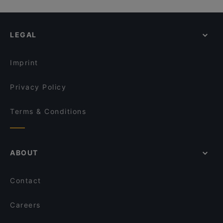
Rüstem Paşa Camii, Istanbul
Restaurants Open on Sunday in Antalya
Mısır Çarşısı, Istanbul
All-you-can-eat in Antalya
LEGAL
Imprint
Privacy Policy
Terms & Conditions
ABOUT
Contact
Careers