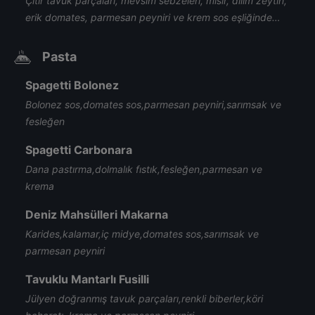
Çıtır tavuk parçaları, mevsim sebzeleri, mısır, dilim zeytin,
erik domates, parmesan peyniri ve krem sos eşliğinde…
Pasta
Spagetti Bolonez
Bolonez sos,domates sos,parmesan peyniri,sarımsak ve
fesleğen
Spagetti Carbonara
Dana pastırma,dolmalık fıstık,fesleğen,parmesan ve
krema
Deniz Mahsülleri Makarna
Karides,kalamar,iç midye,domates sos,sarımsak ve
parmesan peyniri
Tavuklu Mantarlı Fusilli
Jülyen doğranmış tavuk parçaları,renkli biberler,köri