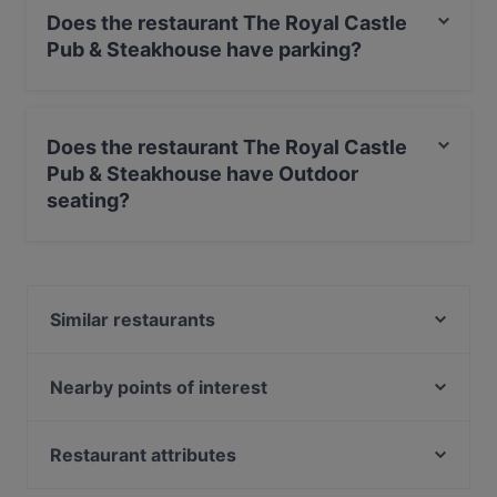
Does the restaurant The Royal Castle
Pub & Steakhouse have parking?
Yes, the restaurant The Royal Castle Pub & Steakhouse
has Street Parking.
Does the restaurant The Royal Castle
Pub & Steakhouse have Outdoor
seating?
No, the restaurant The Royal Castle Pub & Steakhouse
has no Outdoor seating.
Similar restaurants
Old Town Steakhouse
Twins Restaurant & Bar
Nearby points of interest
Bosphorus Tours Rejsy, Istanbul
Eminonu, Istanbul
Restaurant attributes
Yeni Cami, Istanbul
Dinner Options in Antalya