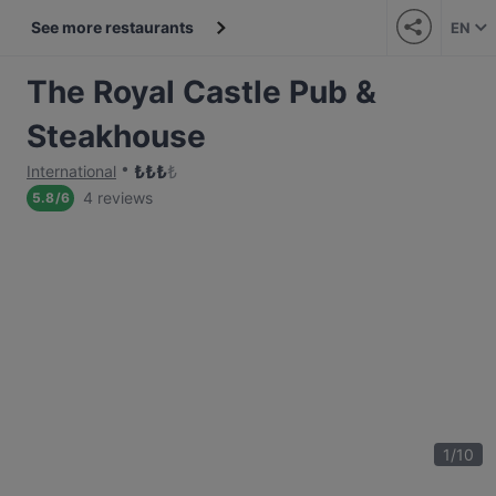
See more restaurants
EN
The Royal Castle Pub &
Steakhouse
₺
₺
₺
₺
International
4 reviews
5.8
/
6
1
/
10