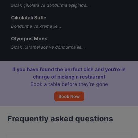
Sıcak çikolata ve dondurma eşliğinde…
Çikolatalı Sufle
Dondurma ve krema ile…
Olympus Mons
Sıcak Karamel sos ve dondurma ile…
If you have found the perfect dish and you're in
charge of picking a restaurant
Book a table before they’re gone
Book Now
Frequently asked questions