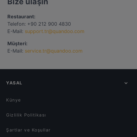
Bize ulaşın
Restaurant:
Telefon: +90 212 900 4830
E-Mail:
support.tr@quandoo.com
Müşteri:
E-Mail:
service.tr@quandoo.com
YASAL
Künye
Gizlilik Politikası
Şartlar ve Koşullar