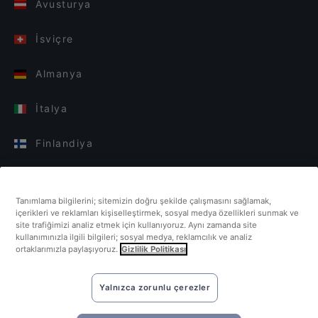
Avusturya
İsviçre
Almanya
İtalya
Finlandiya
Birleşik Krallık
Tanımlama bilgilerini; sitemizin doğru şekilde çalışmasını sağlamak,
Türkiye
içerikleri ve reklamları kişiselleştirmek, sosyal medya özellikleri sunmak ve
site trafiğimizi analiz etmek için kullanıyoruz. Aynı zamanda site
kullanımınızla ilgili bilgileri; sosyal medya, reklamcılık ve analiz
Hollanda
ortaklarımızla paylaşıyoruz.
Gizlilik Politikası
Singapur
Yalnızca zorunlu çerezler