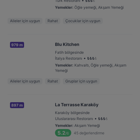
•
Türk Restoranı
₺
₺
₺
₺
Yemekler
:
Öğle yemeği, Akşam Yemeği
Aileler için uygun
Rahat
Çocuklar için uygun
Blu Kitchen
979 m
Fatih bölgesinde
•
İtalya Restoranı
₺
₺
₺
₺
Yemekler
:
Kahvaltı, Öğle yemeği, Akşam
Yemeği
Aileler için uygun
Rahat
Gruplar için uygun
La Terrasse Karaköy
897 m
Karaköy bölgesinde
•
Uluslararası Restoranı
₺
₺
₺
₺
Yemekler
:
Akşam Yemeği
5.2
45
değerlendirme
/6