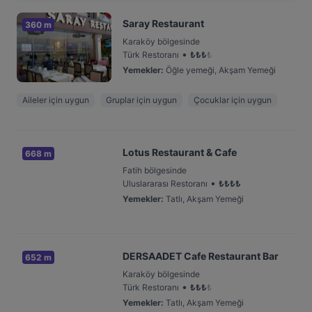
Saray Restaurant
360 m
Karaköy bölgesinde
•
Türk Restoranı
₺
₺
₺
₺
Yemekler
:
Öğle yemeği, Akşam Yemeği
Aileler için uygun
Gruplar için uygun
Çocuklar için uygun
Lotus Restaurant & Cafe
668 m
Fatih bölgesinde
•
Uluslararası Restoranı
₺
₺
₺
₺
Yemekler
:
Tatlı, Akşam Yemeği
DERSAADET Cafe Restaurant Bar
652 m
Karaköy bölgesinde
•
Türk Restoranı
₺
₺
₺
₺
Yemekler
:
Tatlı, Akşam Yemeği