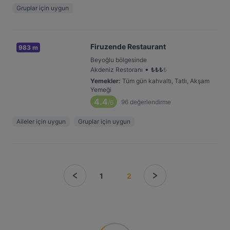
Gruplar için uygun
Firuzende Restaurant
983 m
Beyoğlu bölgesinde
•
Akdeniz Restoranı
₺
₺
₺
₺
Yemekler
:
Tüm gün kahvaltı, Tatlı, Akşam
Yemeği
4.4
96
değerlendirme
/6
Aileler için uygun
Gruplar için uygun
1
2