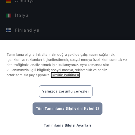
Almanya
İtalya
Finlandiya
Birleşik Krallık
Tanımlama bilgilerini; sitemizin doğru şekilde çalışmasını sağlamak,
Türkiye
içerikleri ve reklamları kişiselleştirmek, sosyal medya özellikleri sunmak ve
site trafiğimizi analiz etmek için kullanıyoruz. Aynı zamanda site
kullanımınızla ilgili bilgileri; sosyal medya, reklamcılık ve analiz
Hollanda
ortaklarımızla paylaşıyoruz.
Gizlilik Politikası
Singapur
Yalnızca zorunlu çerezler
Tüm Tanımlama Bilgilerini Kabul Et
Tanımlama Bilgisi Ayarları
©2026 Quandoo GmbH i.L. All rights reserved