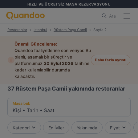
HIZLI VE ÜCRETSİZ MASA REZERVASYONU
Ara
Restoranlar
İstanbul
Rüstem Paşa Camii
Sayfa 2
Önemli Güncelleme:
Quandoo faaliyetlerine son veriyor. Bu
planlı, aşamalı bir süreçtir ve
i
Daha fazla ayrıntı
platformumuz
30 Eylül 2026
tarihine
kadar kullanılabilir durumda
kalacaktır.
37
Rüstem Paşa Camii yakınında restoranlar
Masa bul:
Kişi
•
Tarih
•
Saat
Kategori
En İyiler
Yakınımda
Fiyat