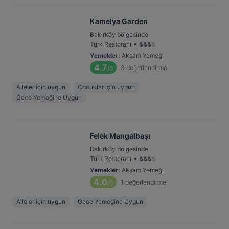
Kamelya Garden
Bakırköy bölgesinde
•
Türk Restoranı
₺
₺
₺
₺
Yemekler
:
Akşam Yemeği
4.7
3
değerlendirme
/6
Aileler için uygun
Çocuklar için uygun
Gece Yemeğine Uygun
Felek Mangalbaşı
Bakırköy bölgesinde
•
Türk Restoranı
₺
₺
₺
₺
Yemekler
:
Akşam Yemeği
4.0
1
değerlendirme
/6
Aileler için uygun
Gece Yemeğine Uygun