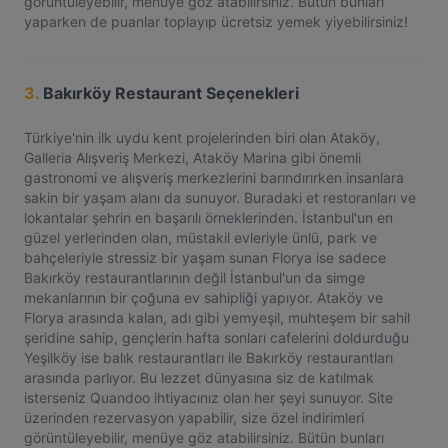
görüntüleyebilir, menüye göz atabilirsiniz. Bütün bunları
yaparken de puanlar toplayıp ücretsiz yemek yiyebilirsiniz!
3.
Bakırköy Restaurant Seçenekleri
Türkiye'nin ilk uydu kent projelerinden biri olan Ataköy,
Galleria Alışveriş Merkezi, Ataköy Marina gibi önemli
gastronomi ve alışveriş merkezlerini barındırırken insanlara
sakin bir yaşam alanı da sunuyor. Buradaki et restoranları ve
lokantalar şehrin en başarılı örneklerinden. İstanbul'un en
güzel yerlerinden olan, müstakil evleriyle ünlü, park ve
bahçeleriyle stressiz bir yaşam sunan Florya ise sadece
Bakırköy restaurantlarının değil İstanbul'un da simge
mekanlarının bir çoğuna ev sahipliği yapıyor. Ataköy ve
Florya arasında kalan, adı gibi yemyeşil, muhteşem bir sahil
şeridine sahip, gençlerin hafta sonları cafelerini doldurduğu
Yeşilköy ise balık restaurantları ile Bakırköy restaurantları
arasında parlıyor. Bu lezzet dünyasına siz de katılmak
isterseniz Quandoo ihtiyacınız olan her şeyi sunuyor. Site
üzerinden rezervasyon yapabilir, size özel indirimleri
görüntüleyebilir, menüye göz atabilirsiniz. Bütün bunları