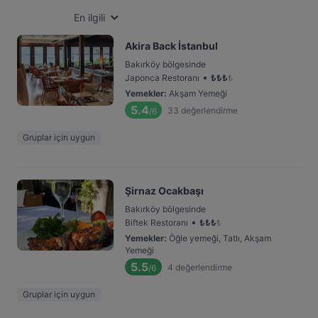
En ilgili
Akira Back İstanbul
Bakırköy bölgesinde
•
Japonca Restoranı
₺
₺
₺
₺
Yemekler
:
Akşam Yemeği
5.4
33
değerlendirme
/6
Gruplar için uygun
Şirnaz Ocakbaşı
Bakırköy bölgesinde
•
Biftek Restoranı
₺
₺
₺
₺
Yemekler
:
Öğle yemeği, Tatlı, Akşam
Yemeği
5.5
4
değerlendirme
/6
Gruplar için uygun