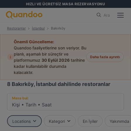
HIZLI VE ÜCRETSİZ MASA REZERVASYONU
Ara
Restoranlar
İstanbul
Bakırköy
Önemli Güncelleme:
Quandoo faaliyetlerine son veriyor. Bu
planlı, aşamalı bir süreçtir ve
i
Daha fazla ayrıntı
platformumuz
30 Eylül 2026
tarihine
kadar kullanılabilir durumda
kalacaktır.
8
Bakırköy, İstanbul dahilinde restoranlar
Masa bul:
Kişi
•
Tarih
•
Saat
Locations
Kategori
En İyiler
Yakınımda