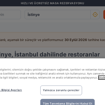
HIZLI VE ÜCRETSİZ MASA REZERVASYONU
lanlı, aşamalı bir süreçtir ve platformumuz
30 Eylül 2026
tarihine kad
tinye, İstanbul dahilinde restoranlar
 bul:
lgilerini; sitemizin doğru şekilde çalışmasını sağlamak, içerikleri ve reklamları kişis
Kişi
Tarih
Sa
 özellikleri sunmak ve site trafiğimizi analiz etmek için kullanıyoruz. Aynı zamanda 
la ilgili bilgileri; sosyal medya, reklamcılık ve analiz ortaklarımızla paylaşıyoruz.
Gizli
İyiler
Yakınımda
Bilgisi Ayarları
Yalnızca zorunlu çerezler
En ilgili
Tüm Tanımlama Bilgilerini Kabul Et