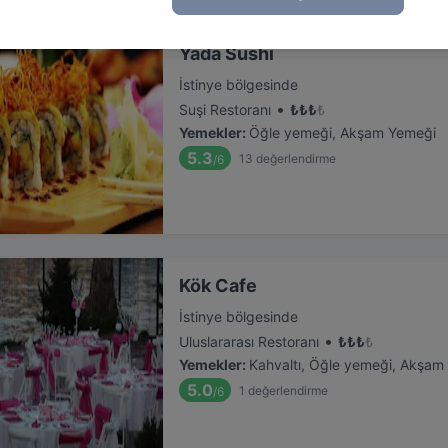
Yada Sushi
İstinye bölgesinde
•
Suşi Restoranı
₺
₺
₺
₺
Yemekler
:
Öğle yemeği, Akşam Yemeği
5.3
13
değerlendirme
/6
Kök Cafe
İstinye bölgesinde
•
Uluslararası Restoranı
₺
₺
₺
₺
Yemekler
:
Kahvaltı, Öğle yemeği, Akşam
5.0
1
değerlendirme
/6