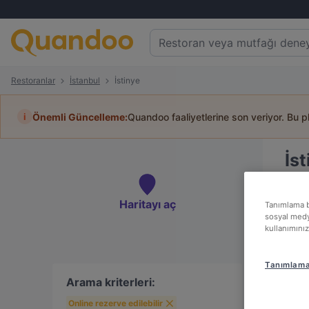
Restoranlar
İstanbul
İstinye
i
Önemli Güncelleme:
Quandoo faaliyetlerine son veriyor. Bu p
İs
Masa
Haritayı aç
Tanımlama bi
sosyal medya
kullanımınız
En 
Tanımlama 
Arama kriterleri:
Online rezerve edilebilir