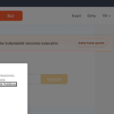
Bul
Kayıt
Giriş
TR
ar kullanılabilir durumda kalacaktır.
Daha fazla ayrıntı
elleştirmek,
Uygula
at
site
lik Politikası