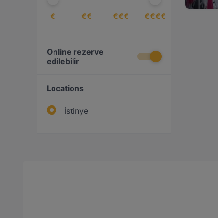
€
€€
€€€
€€€€
Online rezerve
edilebilir
Locations
İstinye