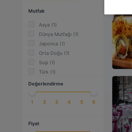
Mutfak
Asya
(
1
)
Dünya Mutfağı
(
1
)
Japonca
(
1
)
Orta Doğu
(
1
)
Suşi
(
1
)
Türk
(
1
)
Değerlendirme
1
2
3
4
5
6
Fiyat