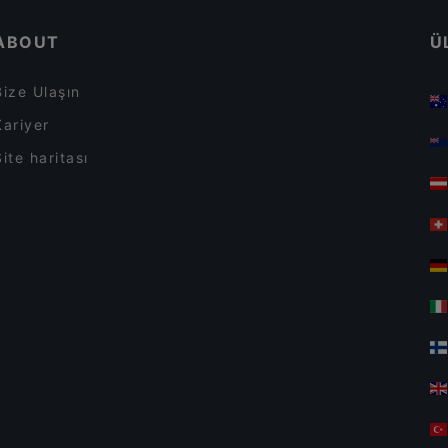
ABOUT
Ü
Bize Ulaşın
Kariyer
Site haritası