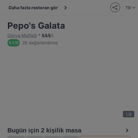
Daha fazla restoran gör
TR
Pepo's Galata
₺
₺
₺
₺
Dünya Mutfağı
26 değerlendirme
5.1
/
6
1
/
8
Bugün için 2 kişilik masa