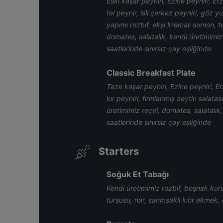
Eski kaşar peyniri, Ezine peyniri, Er
tel peynir, isli çerkez peyniri, göz y
yapımı rozbif, ekşi kremalı somon, t
domates, salatalık, kendi üretimimi
saatlerinde sınırsız çay eşliğinde
Classic Breakfast Plate
Taze kaşar peyniri, Ezine peyniri, Er
lor peyniri, fırınlanmış zeytin salat
üretimimiz reçel, domates, salatalık
saatlerinde sınırsız çay eşliğinde
Starters
Soğuk Et Tabağı
Kendi üretimimiz rozbif, boşnak kuru
turşusu, nar, sarımsaklı kıtır ekmek