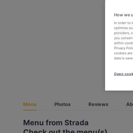
How we u
In order to
optimise our
providers, 
you consent
within cook
Privacy Poli
cookies are
data is save
Open cook
Menu
Photos
Reviews
Ab
Menu from Strada
Check out the menu(s)