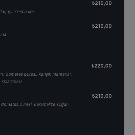
₺
210,00
daçaylı krema sos
₺
210,00
rema
₺
220,00
ru domates püresi, karışık mantarlar,
 kızartması
₺
210,00
u domates püresi, karamelize soğan,