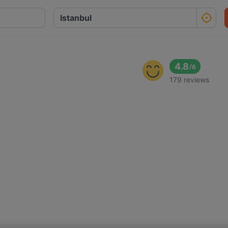
4.8
/
6
179 reviews