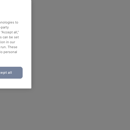
hnologies to
-party
“Accept all,”
es can be set
ion in our
o run. These
No personal
ept all