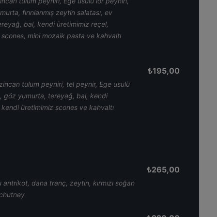
zincan tulum peyniri, Ege usulü lor peyniri,
umurta, fırınlanmış zeytin salatası, ev
ereyağ, bal, kendi üretimimiz reçel,
z scones, mini mozaik pasta ve kahvaltı
₺
195,00
zincan tulum peyniri, tel peynir, Ege usulü
ası, göz yumurta, tereyağ, bal, kendi
, kendi üretimimiz scones ve kahvaltı
₺
265,00
 antrikot, dana tranç, zeytin, kırmızı soğan
, chutney