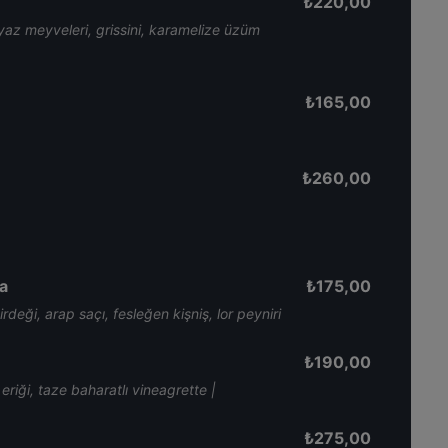
₺
220,00
yaz meyveleri, grissini, karamelize üzüm
₺
165,00
₺
260,00
ta
₺
175,00
rdeği, arap saçı, fesleğen kişniş, lor peyniri
₺
190,00
riği, taze baharatlı vineagrette |
₺
275,00