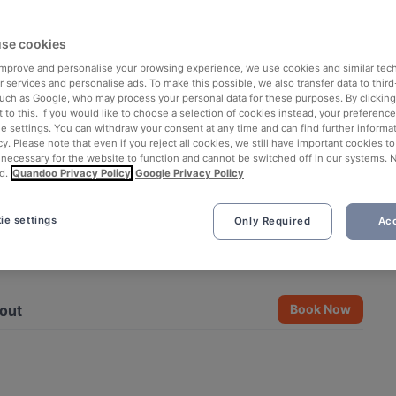
se cookies
 improve and personalise your browsing experience, we use cookies and similar tec
 services and personalise ads. To make this possible, we also transfer data to third
such as Google, who may process your personal data for these purposes. By clicking 
 to this. If you would like to choose a selection of cookies instead, your preferenc
ie settings. You can withdraw your consent at any time and can find further informat
cy. Please note that even if you reject all cookies, we still have important cookies t
 necessary for the website to function and cannot be switched off in our systems. 
d.
Quandoo Privacy Policy
Google Privacy Policy
ie settings
Only Required
Acc
See all 14 photos
out
Book Now