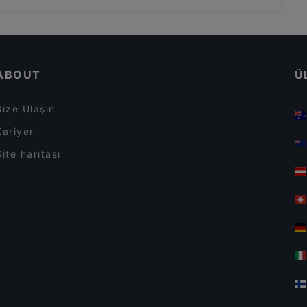
La Fee Teras
İstanbul dahilindeki Wi-Fi'li Restoranlar
İstanbul dahilindeki Türk Restoranları
ABOUT
Ü
Bize Ulaşın
Kariyer
Site haritası