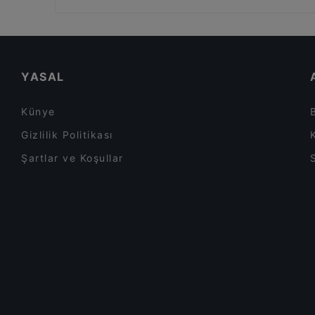
Sur Balık Restoran Cihangir
Mısır Çarşısı, İstanbul
İstanbul dahilindeki Akşam yemeği Restoranları
İstanbul dahilindeki Gruplar için uygun Restoranlar
İstanbul dahilindeki Canlı müzik Restoranları
YASAL
Künye
Gizlilik Politikası
Şartlar ve Koşullar