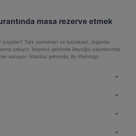
ır.
aurantında masa rezerve etmek
popüler? Türk yemekleri ve içecekleri, dışarıda
nına çekiyor. İstanbul şehrinde Beyoğlu yakınlarında
ler sunuyor. İstanbul şehrinde, By Flamingo
ılan şeyleri öğren ve keyfini çıkartmak üzere bir
The Central Palace Taksim
Coffee Company Taksim
Bosphorus Terrace Sirkeci
Huzur Restaurant
Nomads Restaurant
Sade Meyhane
Hayri Usta Ocakbaşı
Cuppa
Eminonu, İstanbul
Nişantaşi Başköşe
Rüstem Paşa Camii, İstanbul