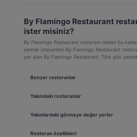
Evet, By Flamingo Restaurant restoranında vard
By Flamingo Restaurant rest
ister misiniz?
By Flamingo Restaurant restoranı neden bu kadar 
yemek isteyenleri By Flamingo Restaurant restora
yer alan By Flamingo Restaurant, Türk gibi yemek
Restaurant mekânını diğer restoranlardan farklı k
sonraki yemeğin için masanı şimdiden ayırt!
Benzer restoranlar
Musafir Restaurant-Indian Restaurant Est. 2004
Faros Restaurant Taksim
Yakındaki restoranlar
Taxim Food Shop
Palmiye Restaurant
Kenan Usta Ocakbaşı
Kaktüs Cihangir
Yakınlardaki görmeye değer yerler
Maide Ocakbaşı
Az Çok Thai
Bosphorus Tours Rejsy, İstanbul
Alem Meyhane
Yeni Cami, İstanbul
Restoran özellikleri