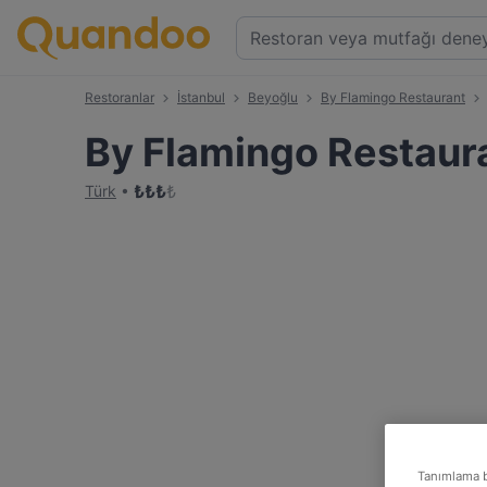
Restoranlar
İstanbul
Beyoğlu
By Flamingo Restaurant
By Flamingo Restaur
₺
₺
₺
₺
Türk
Tanımlama bi