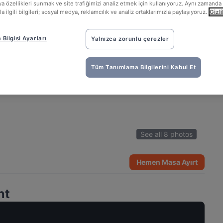
 özellikleri sunmak ve site trafiğimizi analiz etmek için kullanıyoruz. Aynı zamanda 
la ilgili bilgileri; sosyal medya, reklamcılık ve analiz ortaklarımızla paylaşıyoruz.
Gizli
Bilgisi Ayarları
Yalnızca zorunlu çerezler
Tüm Tanımlama Bilgilerini Kabul Et
See all 8 photos
Hemen Masa Ayırt
nt