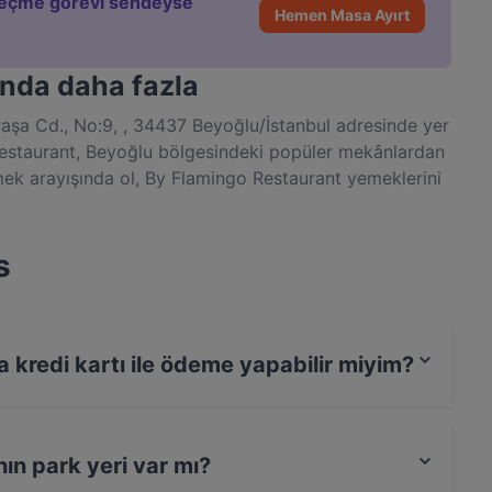
eçme görevi sendeyse
Hemen Masa Ayırt
nda daha fazla
şa Cd., No:9, , 34437 Beyoğlu/İstanbul adresinde yer
 Restaurant, Beyoğlu bölgesindeki popüler mekânlardan
yemek arayışında ol, By Flamingo Restaurant yemeklerini
rini kaçırma.
s
 kredi kartı ile ödeme yapabilir miyim?
tı ile ödeme yapabilirsiniz.
ın park yeri var mı?