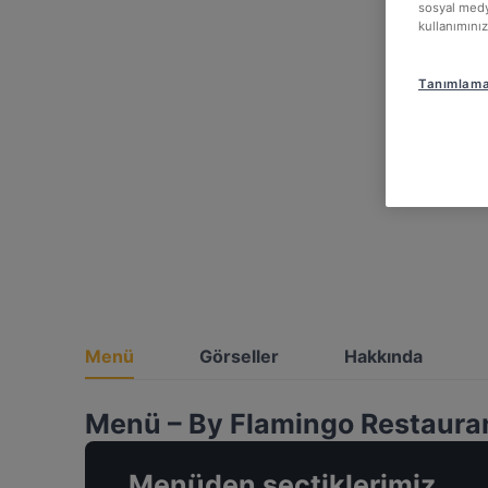
sosyal medya
kullanımınız
Tanımlama 
Menü
Görseller
Hakkında
Menü – By Flamingo Restaura
Menüden seçtiklerimiz