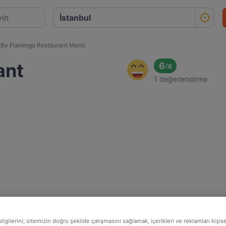
By Flamingo Restaurant Menü
ant
6
/
6
1 değerlendirme
lgilerini; sitemizin doğru şekilde çalışmasını sağlamak, içerikleri ve reklamları kişis