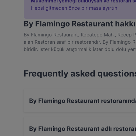
Mükemmel yemeği bulduysan ve restoran s
Hepsi gitmeden önce bir masa ayırtın
By Flamingo Restaurant hakkı
By Flamingo Restaurant, Kocatepe Mah., Recep Pa
alan Restoran sınıf bir restorandır. By Flamingo
biridir. İster küçük atıştırmalık ister dolu dolu 
keşfet ve İstanbul şehrindeki özgün Türk lezzetle
Frequently asked question
By Flamingo Restaurant restoranında
Evet, Visa, Mastercard, Bankamatik/Maestro kar
By Flamingo Restaurant adlı restoran