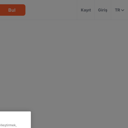
Bul
Kayıt
Giriş
TR
elleştirmek,