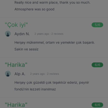
Really nice and warm place, thank you so much.
Atmosphere was so good
"
Çok iyi
"
5
/6
Aydın N.
2 years ago
·
2 reviews
Herşey mükemmel, ortam ve yemekler çok başarılı.
Sakin ve sessiz
"
Harika
"
6
/6
Alp A.
2 years ago
·
2 reviews
Herşey çok güzeldi çok teşekkür ederiz, peynir
fondü’nin lezzeti inanılmaz
"
Harika
"
6
/6