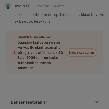
Aydın N.
3 years ago
·
2 reviews
Lezzet , farklılık,hizmet hepsi mükemmel. Murat beye ve
ekibine çok teşekkürler..
Önemli Güncelleme:
Quandoo faaliyetlerine son
veriyor. Bu planlı, aşamalı bir
i
süreçtir ve platformumuz
30
Daha fazla ayrıntı
Eylül 2026
tarihine kadar
kullanılabilir durumda
kalacaktır.
Benzer restoranlar