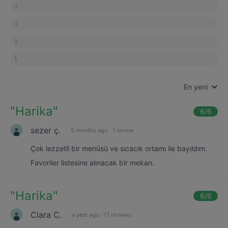
4
3
2
1
En yeni
"
Harika
"
6
/6
sezer ç.
5 months ago
·
1 review
Çok lezzetli bir menüsü ve sıcacık ortamı ile bayıldım.
Favoriler listesine alınacak bir mekan.
"
Harika
"
6
/6
Clara C.
a year ago
·
17 reviews