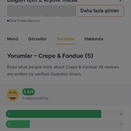
Daha fazla göster
Özel Fırsat mevcut
Menü
Görseller
Yorumlar
Hakkında
Yorumlar – Crepe & Fondue (5)
Read what people think about Crepe & Fondue! All reviews
are written by verified Quandoo diners.
5.8
/
6
5 değerlendirme
4
6
1
5