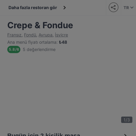
Daha fazla restoran gör
TR
Crepe & Fondue
Fransız
,
Fondü
,
Avrupa
,
İsviçre
Ana menü fiyatı ortalama
:
₺
48
5 değerlendirme
5.8
/
6
1
/
3
Bugün için 2 kişilik masa