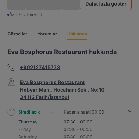
Daha fazla göster
Özel Fırsat mevcut
Görseller
Yorumlar
Hakkında
Eva Bosphorus Restaurant hakkında
+902127415773
Eva Bosphorus Restaurant
Hobyar Mah., Hocahanı Sok., No:10
34112 Fatih/İstanbul
Şimdi açık
-
Kapanış saati 00:00
Thursday
07:30 - 00:00
Friday
07:30 - 00:00
Saturday
07:30 - 00:00