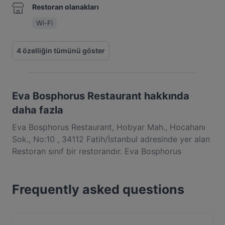
Restoran olanakları
Wi-Fi
4 özelliğin tümünü göster
Eva Bosphorus Restaurant hakkında
daha fazla
Eva Bosphorus Restaurant, Hobyar Mah., Hocahanı
Sok., No:10 , 34112 Fatih/İstanbul adresinde yer alan
Restoran sınıf bir restorandır. Eva Bosphorus
Restaurant, Fatih bölgesindeki popüler mekânlardan
biridir. İster küçük atıştırmalık ister dolu dolu yemek
Frequently asked questions
arayışında ol, Eva Bosphorus Restaurant yemeklerini
keşfet ve İstanbul şehrindeki özgün Dünya Mutfağı
lezzetlerini kaçırma.