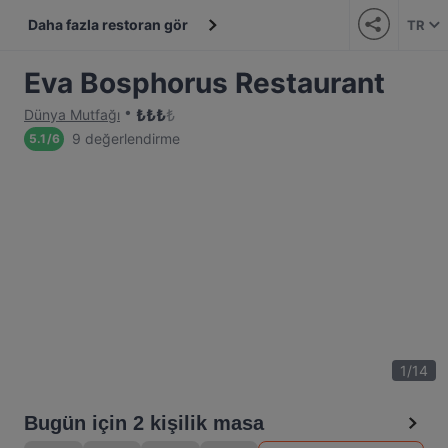
Daha fazla restoran gör
TR
Eva Bosphorus Restaurant
₺
₺
₺
₺
Dünya Mutfağı
9 değerlendirme
5.1
/
6
1
/
14
Bugün için 2 kişilik masa