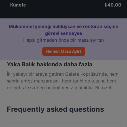
Künefe
₺
40,00
Mükemmel yemeği bulduysan ve restoran seçme
görevi sendeyse
Hepsi gitmeden önce bir masa ayırtın
Hemen Masa Ayırt
Yaka Balık hakkında daha fazla
İki yakayı bir araya getiren Galata Köprüsü'nde, hem
şehrin enfes manzarasını, hem tarihi dokusunu hem
de nefis lezzetleri bulabilmeniz mümkün. Bu özel
noktada sizlerle buluşan ve eşsiz manzarayı
önünüze seren Yaka Balık; nefis deniz ürünleri,
Frequently asked questions
mezeleri ve özel atmosferiyle unutulmaz bir yemek
deneyimi sunuyor.