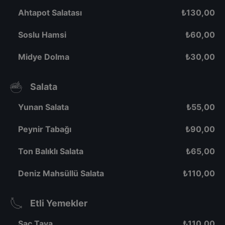
Ahtapot Salatası
₺
130,00
Soslu Hamsi
₺
60,00
Midye Dolma
₺
30,00
Salata
Yunan Salata
₺
55,00
Peynir Tabağı
₺
90,00
Ton Balıklı Salata
₺
65,00
Deniz Mahsüllü Salata
₺
110,00
Etli Yemekler
Sac Tava
₺
110,00