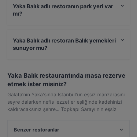
Yaka Balık adlı restoranın park yeri var
mı?
Hayır, Yaka Balık adlı restoranın park yeri yoktur.
Yaka Balık adlı restoran Balık yemekleri
sunuyor mu?
Evet, Yaka Balık adlı restoran, Balık yemekleri sunar ve
ayrıca Deniz ürünleri da sunar
Yaka Balık restaurantında masa rezerve
etmek ister misiniz?
Galata’nın Yaka'sında İstanbul'un eşsiz manzarasını
seyre dalarken nefis lezzetler eşliğinde kadehinizi
kaldıracaksınız şehre... Topkapı Sarayı'nın eşsiz
ihtişamı, İstanbul Boğazı'nın ve Haliç’in tarihi dokusu
eşliğinde dost sohbetleri doyasıya yaşamak çok
Benzer restoranlar
daha kolay artık. Yaka Balık'ın geniş menüü deniz