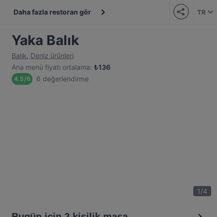
Daha fazla restoran gör
TR
Yaka Balık
Balık
,
Deniz ürünleri
Ana menü fiyatı ortalama
:
₺
136
6 değerlendirme
4.5
/
6
1
/
4
Bugün için 2 kişilik masa