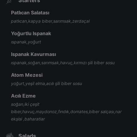
Starters
Patlıcan Salatası
patlıcan,kapya biber,sarımsak,zerdaçal
Yoğurtlu Ispanak
ıspanak,yoğurt
Ispanak Kavurması
ıspanak,soğan,sarımsak,havuç,kırmızı şili biber sosu
Atom Mezesi
yoğurt,yeşil elma,acılı şili biber sosu
Acılı Ezme
soğan,iki çeşit
biber,havuç,maydonoz,fındık,domates,biber salçası,nar
ekşisi ,baharatlar
Salads