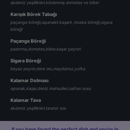
akdeniz yeşillikleri,közlenmiş domates ve biber
Karışık Börek Tabağı
paçanga böreği,ıspanaklı kaşarlı ,muska böreği,sigara
böreği
Paçanga Böreği
pastırma,domates,biber,kaşar peyniri
Sigara Böreği
beyaz peynir,dere otu,maydanoz,yufka
Kalamar Dolması
ıspanak,kaşar,deniz mahsulleri,safran sosu
Kalamar Tava
akdeniz yeşillikleri,tarator sos
If you have found the perfect dish and you're in