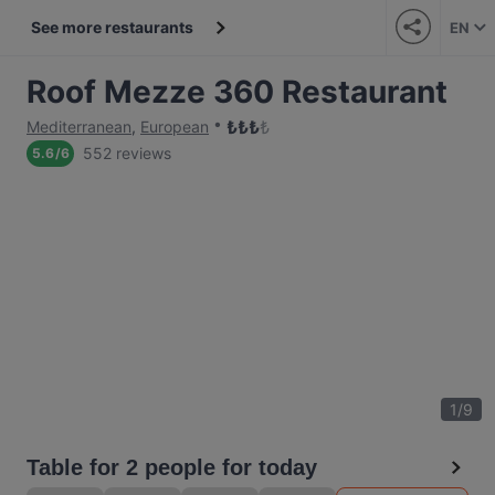
See more restaurants
EN
Roof Mezze 360 Restaurant
₺
₺
₺
₺
Mediterranean
,
European
552 reviews
5.6
/
6
1
/
9
Table for 2 people for today