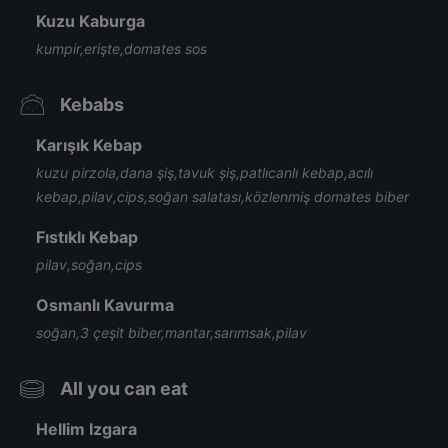
Kuzu Kaburga
kumpir,erişte,domates sos
Kebabs
Karışık Kebap
kuzu pirzola,dana şiş,tavuk şiş,patlıcanlı kebap,acılı
kebap,pilav,cips,soğan salatası,közlenmiş domates biber
Fıstıklı Kebap
pilav,soğan,cips
Osmanlı Kavurma
soğan,3 çeşit biber,mantar,sarımsak,pilav
All you can eat
Hellim Izgara