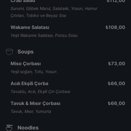
Crab Salad
₺
112,00
Surumi, Göbek Marul, Salatalık, Yosun, Hamur
Çıtırları, Tobiko ve Beyaz Sos
Wakame Salatası
₺
108,00
Yeşil Wakame Salatası, Ponzu Sosu
Soups
Miso Çorbası
₺
73,00
Yeşil soğan, Tofu, Yosun
Acılı Ekşili Çorba
₺
66,00
Tavuklu, Acılı, Ekşili Çin Çorbası
Tavuk & Mısır Çorbası
₺
66,00
Tavuk, Mısır, Yumurta
Noodles