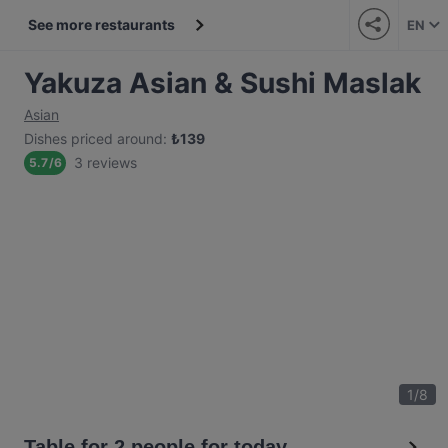
See more restaurants
EN
Yakuza Asian & Sushi Maslak
Asian
Dishes priced around
:
₺
139
3 reviews
5.7
/
6
1
/
8
Table for 2 people for today