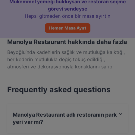
Mükemmel yemeği bulduysan ve restoran seçme
görevi sendeyse
Hepsi gitmeden önce bir masa ayırtın
Hemen Masa Ayırt
Manolya Restaurant hakkında daha fazla
Beyoğlu’nda kadehlerin sağlık ve mutluluğa kalktığı,
her kederin mutlulukla değiş tokuş edildiği,
atmosferi ve dekorasyonuyla konuklarını sarıp
sarmalayan Çiçek Pasajı’nın şanına yaraşır özel bir
yer Manolya Restaurant. Başta taptaze balıkları ve
Frequently asked questions
deniz mahsulleri olmak üzere sofranızda görmek
istediğiniz en güzel lezzetler ve mezeler dost
sohbetlerinin en güzellerini deneyimleyeceğiniz
Manolya Restaurant’ta sizleri bekliyor.
Manolya Restaurant adlı restoranın park
yeri var mı?