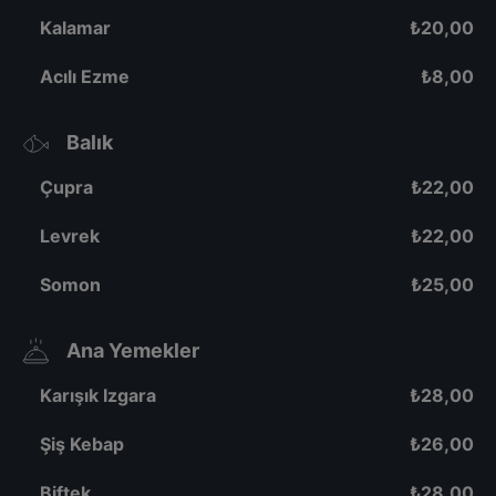
Kalamar
₺
20,00
Acılı Ezme
₺
8,00
Balık
Çupra
₺
22,00
Levrek
₺
22,00
Somon
₺
25,00
Ana Yemekler
Karışık Izgara
₺
28,00
Şiş Kebap
₺
26,00
Biftek
₺
28,00