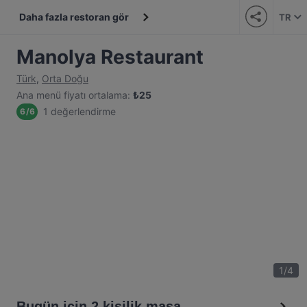
Daha fazla restoran gör
TR
Manolya Restaurant
Türk
,
Orta Doğu
Ana menü fiyatı ortalama
:
₺
25
1 değerlendirme
6
/
6
1
/
4
Bugün için 2 kişilik masa