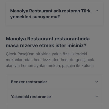
Hayır, Manolya Restaurant adlı restoranın park yeri
yoktur.
Manolya Restaurant adlı restoran Türk
yemekleri sunuyor mu?
Evet, Manolya Restaurant adlı restoran, Türk yemekleri
sunar ve ayrıca Orta Doğu da sunar
Manolya Restaurant restaurantında
masa rezerve etmek ister misiniz?
Çiçek Pasajı’nın birbirine yakın özelliklerdeki
mekanlarından hem lezzetleri hem de geniş açık
alanıyla hemen ayrılan mekan, pasajın iki koluna
yayılmış koltuklarıyla ferah bir deneyim sunuyor.
Lezzet dolu taptaze balıkları seçmeden önce
Benzer restoranlar
inceleyebileceğiniz tezgahıyla seçimlerinizi
güzelleştiren Manolya’da deniz ürünleri de özenle
İkinci Bahar Restaurant
hazırlanıyor. Midye tava, ahtapot, midye dolma,
Palmiye Restaurant
Yakındaki restoranlar
kalamar ızgara ve karides güveç deniz ürünlerinde
Huzur Restaurant
Kenan Usta Ocakbaşı
fark yaratırken soğuk mezeler de her zaman
Havalı Pera